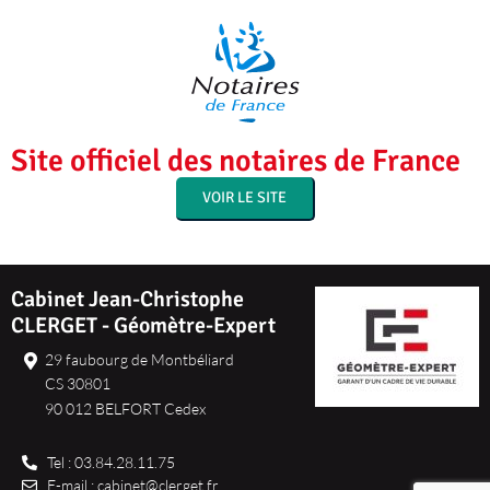
Site officiel des notaires de France
VOIR LE SITE
Cabinet Jean-Christophe
CLERGET - Géomètre-Expert
29 faubourg de Montbéliard
CS 30801
90 012 BELFORT Cedex
Tel : 03.84.28.11.75
E-mail : cabinet@clerget.fr